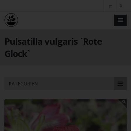
Pulsatilla vulgaris `Rote
Glock`
Skip
KATEGORIEN
to
main
content