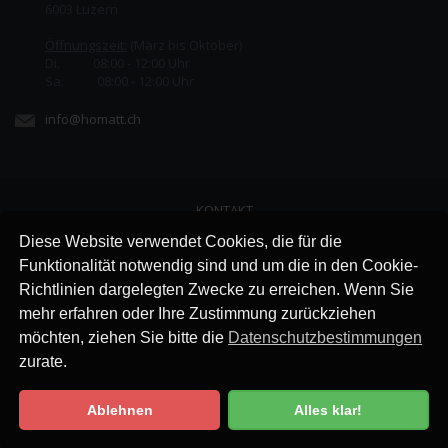
6003 Luzern
Öffnungszeit:
(März bis Oktober)
Di. 08:00 - 12:00 Uhr
Sa. 08:00 - 12:00 Uhr
info@homatt.ch
KONTAKT
LINKS
Diese Website verwendet Cookies, die für die
JOBS
Funktionalität notwendig sind und um die in den Cookie-
AGB
Richtlinien dargelegten Zwecke zu erreichen. Wenn Sie
IMPRESSUM
mehr erfahren oder Ihre Zustimmung zurückziehen
DATENSCHUTZ
möchten, ziehen Sie bitte die
Datenschutzbestimmungen
zurate.
Ablehnen
Alles klar!
Datenschutzbestimmung