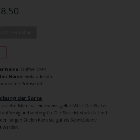
8.50
l nicht verfügbar
k
er Name:
Duftveilchen
cher Name:
Viola odorata
aronne de Rothschild`
ibung der Sorte
lviolette Blüte hat eine weiss-gelbe Mitte. Die Blätter
ttenförmig und wintergrün. Die Blüte ist stark duftend
den langen Stielen kann sie gut als Schnittblume
t werden.