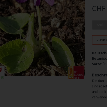
CHF 
Artike
Zurüc
Deutsch
Botanis
Sorte:
`B
Beschre
Die dunke
sind rose
und dank 
verwende