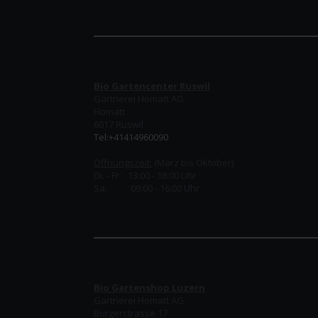
Bio Gartencenter Ruswil
Gärtnerei Homatt AG
Homatt
6017 Ruswil
Tel:+41414960090
Öffnungszeit:
(März bis Oktober)
Di. - Fr. 13:00 - 18:00 Uhr
Sa. 09:00 - 16:00 Uhr
Bio Gartenshop Luzern
Gärtnerei Homatt AG
Burgerstrasse 17