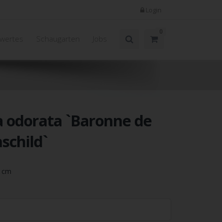
Login
0
wertes
Schaugarten
Jobs
a odorata `Baronne de
schild`
5 cm