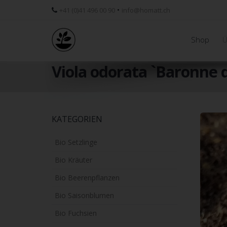
•
+41 (0)41 496 00 90
info@homatt.ch
Shop
Ü
Viola odorata `Baronne 
Skip
KATEGORIEN
to
main
Bio Setzlinge
content
Bio Kräuter
Bio Beerenpflanzen
Bio Saisonblumen
Bio Fuchsien