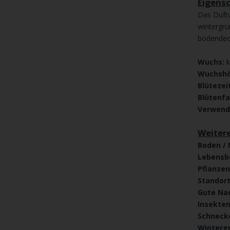
Eigens
Das Duftv
wintergrü
bodendec
Wuchs:
Wuchshö
Blütezei
Blütenf
Verwen
Weiter
Boden / 
Lebensb
Pflanze
Standor
Gute Na
Insekte
Schneck
Winterg