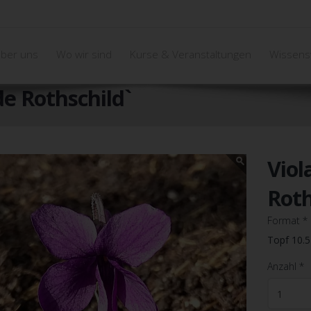
ber uns
Wo wir sind
Kurse & Veranstaltungen
Wissens
de Rothschild`
Viol
Roth
Format
*
Topf 10.
Anzahl
*