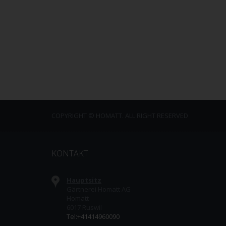
COPYRIGHT © HOMATT. ALL RIGHT RESERVED
KONTAKT
Hauptsitz
Gärtnerei Homatt AG
Homatt
6017 Ruswil
Tel:+41414960090