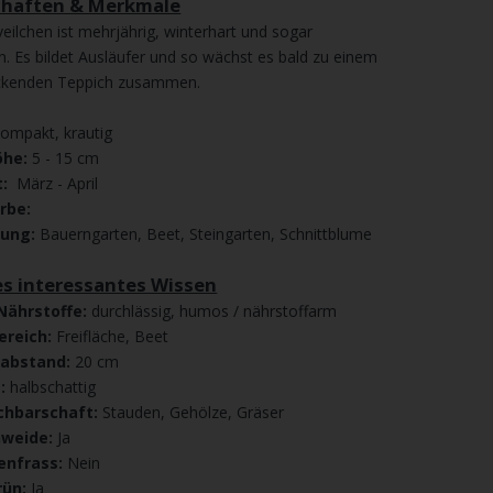
chaften & Merkmale
eilchen ist mehrjährig, winterhart und sogar
n. Es bildet Ausläufer und so wächst es bald zu einem
kenden Teppich zusammen.
kompakt, krautig
he:
5 - 15 cm
t:
März - April
arbe:
dung:
Bauerngarten, Beet, Steingarten, Schnittblume
es interessantes Wissen
Nährstoffe:
durchlässig, humos / nährstoffarm
ereich:
Freifläche, Beet
nabstand:
20 cm
t:
halbschattig
chbarschaft:
Stauden, Gehölze, Gräser
nweide:
Ja
enfrass:
Nein
rün:
Ja