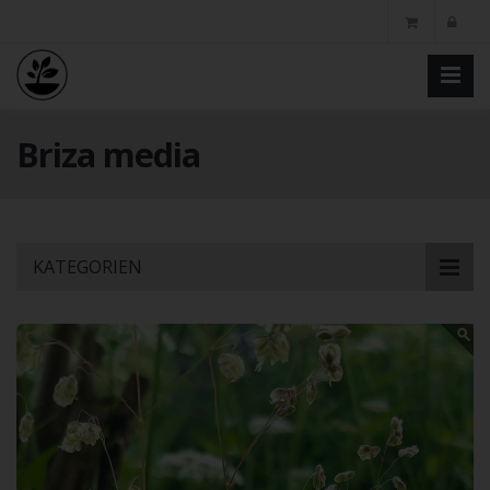
Briza media
Skip
KATEGORIEN
to
main
content