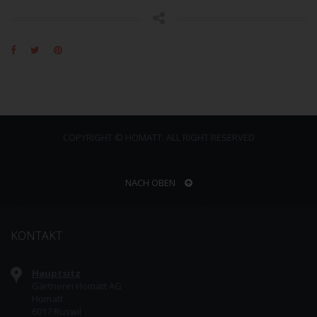
COPYRIGHT © HOMATT. ALL RIGHT RESERVED
NACH OBEN
KONTAKT
Hauptsitz
Gärtnerei Homatt AG
Homatt
6017 Ruswil